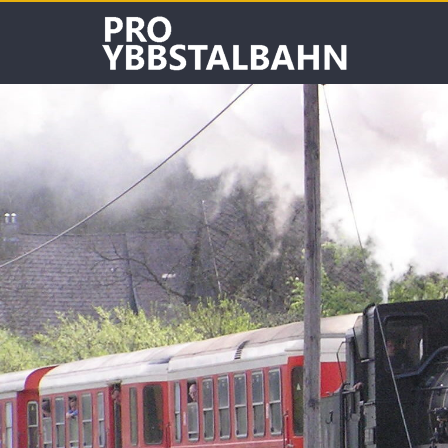
Skip
PRO
to
content
YBBSTALBAHN