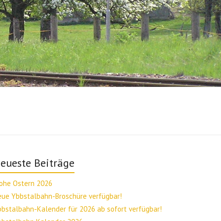
eueste Beiträge
rohe Ostern 2026
eue Ybbstalbahn-Broschüre verfügbar!
bstalbahn-Kalender für 2026 ab sofort verfügbar!