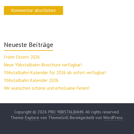
Neueste Beiträge
Frohe Ostern 2026
Neue Ybbstalbahn-Broschüre verfügbar!
Ybbstalbahn-Kalender für 2026 ab sofort verfügbar!
Ybbstalbahn Kalender 2026
Wir wünschen schöne und erholsame Ferien!
Copyright © 2026
PRO YBBSTALBAHN
. All rights reserved.
Theme:
Explore
von ThemeGrill Bereitgestellt von
WordPress
.